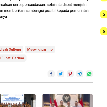
satuan serta persaudaraan, selain itu dapat menjalin
dan memberikan sumbangsi positif kepada pemerintah
5
pnya.
6
yah Sulteng
Muswi diparimo
J Bupati Parimo