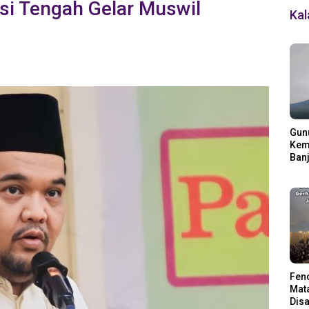
i Tengah Gelar Muswil
Ka
Gun
Kemb
Banj
Ding
Fen
Mata
Disa