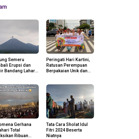
lam
ung Semeru
Peringati Hari Kartini,
ali Erupsi dan
Ratusan Perempuan
ir Bandang Lahar
Berpakaian Unik dan
in
Berkebaya
omena Gerhana
Tata Cara Sholat Idul
hari Total
Fitri 2024 Beserta
ksikan Ribuan
Niatnya