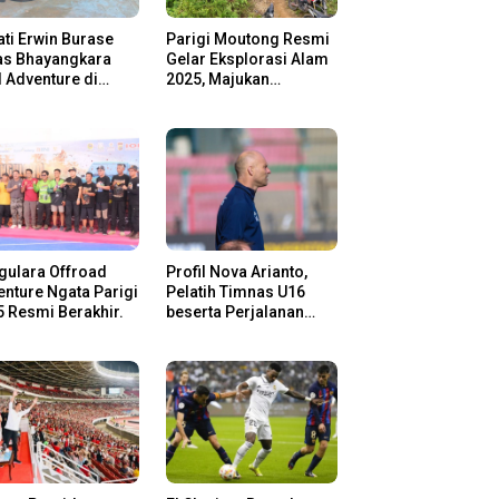
ti Erwin Burase
Parigi Moutong Resmi
as Bhayangkara
Gelar Eksplorasi Alam
l Adventure di
2025, Majukan
gi Moutong,
Pariwisata dan Usaha
san Rider Jelajah
Lokal
m
gulara Offroad
Profil Nova Arianto,
nture Ngata Parigi
Pelatih Timnas U16
 Resmi Berakhir.
beserta Perjalanan
Kariernya