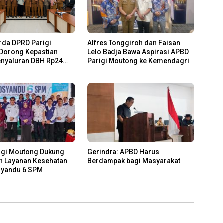
da DPRD Parigi
Alfres Tonggiroh dan Faisan
Dorong Kepastian
Lelo Badja Bawa Aspirasi APBD
nyaluran DBH Rp24
Parigi Moutong ke Kemendagri
igi Moutong Dukung
Gerindra: APBD Harus
n Layanan Kesehatan
Berdampak bagi Masyarakat
syandu 6 SPM