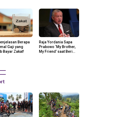
ng Di Amerika
Penjelasan Berapa
Raja Yordania Sapa
mal Gaji yang
Prabowo ‘My Brother,
b Bayar Zakat!
My Friend’ saat Beri
Selamat
rt