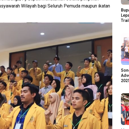
usyawarah Wilayah bagi Seluruh Pemuda maupun ikatan
Bupa
Lep
Trai
Pari
Ratu
Ala
Son
Adve
2025