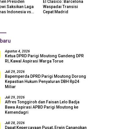
en Presiden
El Clasico: Barcelona
owi Saksikan Laga
Waspadai Transisi
nas Indonesia vs
Cepat Madrid
ntina di SUGBK:
i Dukungan Penuh
uk Skuad Garuda!
baru
Agustus 4, 2026
Ketua DPRD Parigi Moutong Gandeng DPR
RI, Kawal Aspirasi Warga Torue
Juli 29, 2026
Bapemperda DPRD Parigi Moutong Dorong
Kepastian Hukum Penyaluran DBH Rp24
Miliar
Juli 29, 2026
Alfres Tonggiroh dan Faisan Lelo Badja
Bawa Aspirasi APBD Parigi Moutong ke
Kemendagri
Juli 28, 2026
Dapat Kepercayaan Pusat, Erwin Canangkan