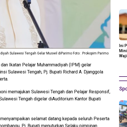
Ora
Ini 
Mini
ah Sulawesi Tengah Gelar Muswil diParimo Foto : Prokopim Parimo
Waji
an Ikatan Pelajar Muhammadiyah (IPM) gelar
nsi Sulawesi Tengah, Pj. Bupati Richard A. Djanggola
rta.
Spo
ni memajukan Sulawesi Tengah dan Pelajar Responsif,
ulawesi Tengah digelar diAuditorium Kantor Bupati
ya menyampaikan selamat datang kepada seluruh Peserta
 mombangu, Pj. Bupati menuturkan Selaku pimpinan