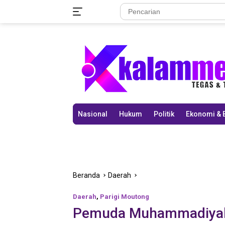
Langsung
ke
konten
Nasional
Hukum
Politik
Ekonomi & 
Beranda
Daerah
Daerah
,
Parigi Moutong
Pemuda Muhammadiyah 