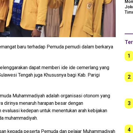
Mom
Jok
Tim
Arge
Ber
unt
Ter
emangat baru terhadap Pemuda pemudi dalam berkarya
1
selenggarakan dapat memberi ide ide cemerlang yang
Sulawesi Tengah juga Khususnya bagi Kab. Parigi
2
emuda Muhammadiyah adalah organisasi otonom yang
3
ya dirinya menaruh harapan besar dengan
 evaluasi kedepan untuk menentukan arah kebijakan
uda muhammadiyah.
4
pesan kepada peserta Pemuda dan pelajar Muhammadiyah