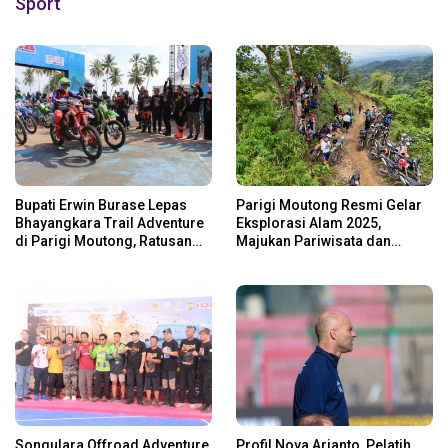
Sport
Bupati Erwin Burase Lepas
Parigi Moutong Resmi Gelar
Bhayangkara Trail Adventure
Eksplorasi Alam 2025,
di Parigi Moutong, Ratusan
Majukan Pariwisata dan
Rider Jelajah Alam
Usaha Lokal
Songulara Offroad Adventure
Profil Nova Arianto, Pelatih