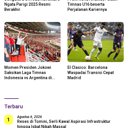
Ngata Parigi 2025 Resmi
Timnas U16 beserta
Berakhir.
Perjalanan Kariernya
Momen Presiden Jokowi
El Clasico: Barcelona
Saksikan Laga Timnas
Waspadai Transisi Cepat
Indonesia vs Argentina di
Madrid
SUGBK: Beri Dukungan Penuh
untuk Skuad Garuda!
Terbaru
Agustus 6, 2026
1
Reses di Tomini, Serli Kawal Aspirasi Infrastruktur
hingga Isbat Nikah Massal