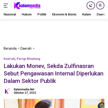
Nasional
Hukum
Politik
Ekonomi & Bisnis
Kalam
Daerah
Langsung
ke
konten
Beranda
Daerah
Daerah
,
Parigi Moutong
Lakukan Monev, Sekda Zulfinasran
Sebut Pengawasan Internal Diperlukan
Dalam Sektor Publik
Kalammedia.net
Oktober 27, 2023