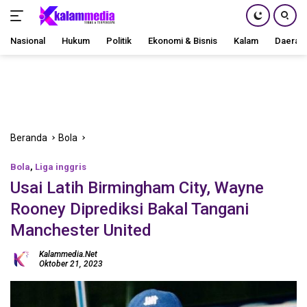
Nasional
Hukum
Politik
Ekonomi & Bisnis
Kalam
Daerah
Langsung
ke
konten
Beranda
Bola
Bola
,
Liga inggris
Usai Latih Birmingham City, Wayne
Rooney Diprediksi Bakal Tangani
Manchester United
Kalammedia.net
Oktober 21, 2023