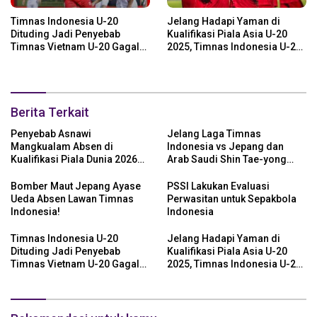
Timnas Indonesia U-20
Jelang Hadapi Yaman di
Dituding Jadi Penyebab
Kualifikasi Piala Asia U-20
Timnas Vietnam U-20 Gagal
2025, Timnas Indonesia U-20
Lolos Piala Asia U-20 2025
Diingatkan 2 Hal!
Berita Terkait
Penyebab Asnawi
Jelang Laga Timnas
Mangkualam Absen di
Indonesia vs Jepang dan
Kualifikasi Piala Dunia 2026
Arab Saudi Shin Tae-yong
Zona Asia dalam Laga
Panggil 5 Pemain
Timnas Indonesia vs Jepang
Baru,Nomor 1 Bek Bengal!
Bomber Maut Jepang Ayase
PSSI Lakukan Evaluasi
dan Arab Saudi
Ueda Absen Lawan Timnas
Perwasitan untuk Sepakbola
Indonesia!
Indonesia
Timnas Indonesia U-20
Jelang Hadapi Yaman di
Dituding Jadi Penyebab
Kualifikasi Piala Asia U-20
Timnas Vietnam U-20 Gagal
2025, Timnas Indonesia U-20
Lolos Piala Asia U-20 2025
Diingatkan 2 Hal!