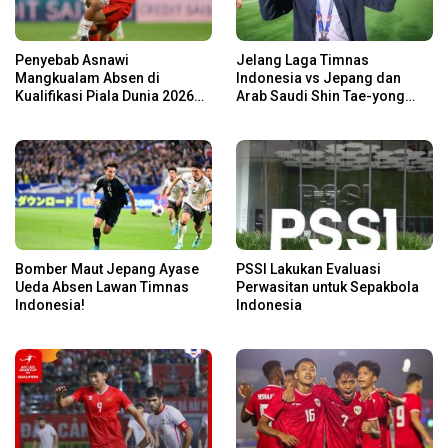
Penyebab Asnawi
Jelang Laga Timnas
Mangkualam Absen di
Indonesia vs Jepang dan
Kualifikasi Piala Dunia 2026
Arab Saudi Shin Tae-yong
Zona Asia dalam Laga
Panggil 5 Pemain
Timnas Indonesia vs Jepang
Baru,Nomor 1 Bek Bengal!
dan Arab Saudi
Bomber Maut Jepang Ayase
PSSI Lakukan Evaluasi
Ueda Absen Lawan Timnas
Perwasitan untuk Sepakbola
Indonesia!
Indonesia