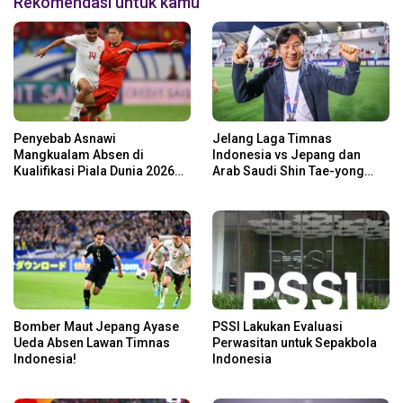
Rekomendasi untuk kamu
Penyebab Asnawi
Jelang Laga Timnas
Mangkualam Absen di
Indonesia vs Jepang dan
Kualifikasi Piala Dunia 2026
Arab Saudi Shin Tae-yong
Zona Asia dalam Laga
Panggil 5 Pemain
Timnas Indonesia vs Jepang
Baru,Nomor 1 Bek Bengal!
dan Arab Saudi
Bomber Maut Jepang Ayase
PSSI Lakukan Evaluasi
Ueda Absen Lawan Timnas
Perwasitan untuk Sepakbola
Indonesia!
Indonesia