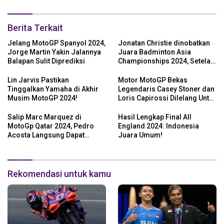
Berita Terkait
Jelang MotoGP Spanyol 2024,
Jonatan Christie dinobatkan
Jorge Martin Yakin Jalannya
Juara Badminton Asia
Balapan Sulit Diprediksi
Championships 2024, Setelah
Kalahkan Li Shi Feng
Lin Jarvis Pastikan
Motor MotoGP Bekas
Tinggalkan Yamaha di Akhir
Legendaris Casey Stoner dan
Musim MotoGP 2024!
Loris Capirossi Dilelang Untuk
Publik
Salip Marc Marquez di
Hasil Lengkap Final All
MotoGp Qatar 2024, Pedro
England 2024: Indonesia
Acosta Langsung Dapat
Juara Umum!
Pesan dari Valentino Rossi
Rekomendasi untuk kamu