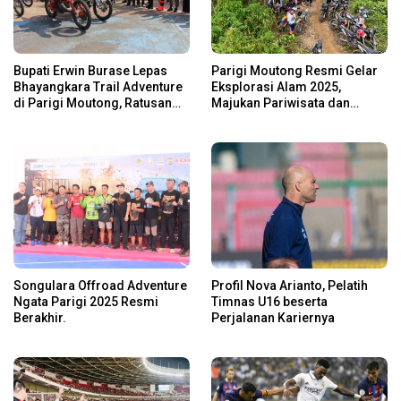
Bupati Erwin Burase Lepas
Parigi Moutong Resmi Gelar
Bhayangkara Trail Adventure
Eksplorasi Alam 2025,
di Parigi Moutong, Ratusan
Majukan Pariwisata dan
Rider Jelajah Alam
Usaha Lokal
Songulara Offroad Adventure
Profil Nova Arianto, Pelatih
Ngata Parigi 2025 Resmi
Timnas U16 beserta
Berakhir.
Perjalanan Kariernya