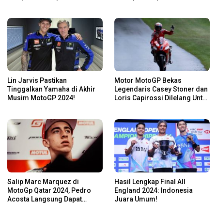
Kalahkan Li Shi Feng
Lin Jarvis Pastikan
Motor MotoGP Bekas
Tinggalkan Yamaha di Akhir
Legendaris Casey Stoner dan
Musim MotoGP 2024!
Loris Capirossi Dilelang Untuk
Publik
Salip Marc Marquez di
Hasil Lengkap Final All
MotoGp Qatar 2024, Pedro
England 2024: Indonesia
Acosta Langsung Dapat
Juara Umum!
Pesan dari Valentino Rossi