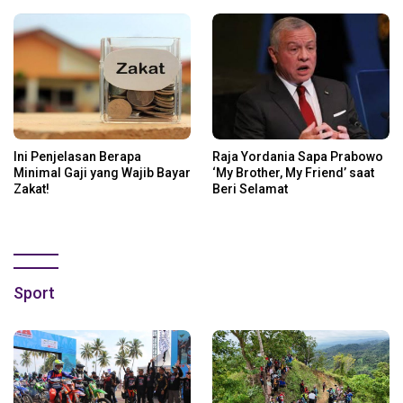
Ini Penjelasan Berapa
Raja Yordania Sapa Prabowo
Minimal Gaji yang Wajib Bayar
‘My Brother, My Friend’ saat
Zakat!
Beri Selamat
Sport