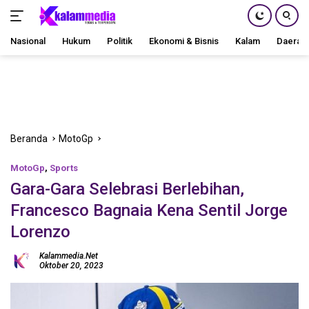
Nasional
Hukum
Politik
Ekonomi & Bisnis
Kalam
Daerah
Langsung
ke
konten
Beranda
MotoGp
MotoGp
,
Sports
Gara-Gara Selebrasi Berlebihan,
Francesco Bagnaia Kena Sentil Jorge
Lorenzo
Kalammedia.net
Oktober 20, 2023