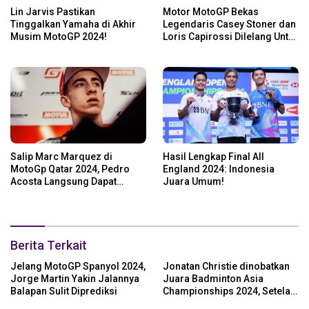
Lin Jarvis Pastikan
Motor MotoGP Bekas
Tinggalkan Yamaha di Akhir
Legendaris Casey Stoner dan
Musim MotoGP 2024!
Loris Capirossi Dilelang Untuk
Publik
Salip Marc Marquez di
Hasil Lengkap Final All
MotoGp Qatar 2024, Pedro
England 2024: Indonesia
Acosta Langsung Dapat
Juara Umum!
Pesan dari Valentino Rossi
Berita Terkait
Jelang MotoGP Spanyol 2024,
Jonatan Christie dinobatkan
Jorge Martin Yakin Jalannya
Juara Badminton Asia
Balapan Sulit Diprediksi
Championships 2024, Setelah
Kalahkan Li Shi Feng