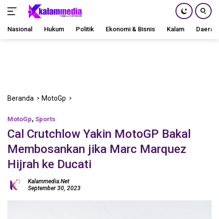
Nasional
Hukum
Politik
Ekonomi & Bisnis
Kalam
Daerah
Langsung
ke
konten
Beranda
MotoGp
MotoGp
,
Sports
Cal Crutchlow Yakin MotoGP Bakal
Membosankan jika Marc Marquez
Hijrah ke Ducati
Kalammedia.net
September 30, 2023