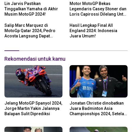
Lin Jarvis Pastikan
Motor MotoGP Bekas
Tinggalkan Yamaha di Akhir
Legendaris Casey Stoner dan
Musim MotoGP 2024!
Loris Capirossi Dilelang Untuk
Publik
Salip Marc Marquez di
Hasil Lengkap Final All
MotoGp Qatar 2024, Pedro
England 2024: Indonesia
Acosta Langsung Dapat
Juara Umum!
Pesan dari Valentino Rossi
Rekomendasi untuk kamu
Jelang MotoGP Spanyol 2024,
Jonatan Christie dinobatkan
Jorge Martin Yakin Jalannya
Juara Badminton Asia
Balapan Sulit Diprediksi
Championships 2024, Setelah
Kalahkan Li Shi Feng