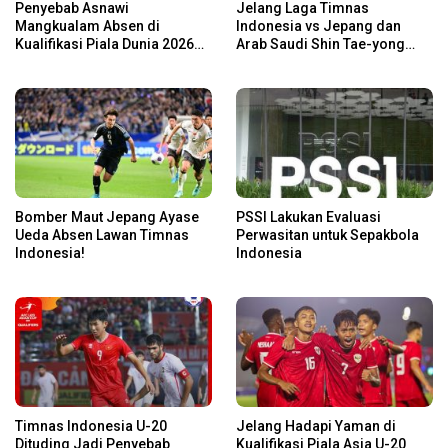
Penyebab Asnawi
Jelang Laga Timnas
Mangkualam Absen di
Indonesia vs Jepang dan
Kualifikasi Piala Dunia 2026
Arab Saudi Shin Tae-yong
Zona Asia dalam Laga
Panggil 5 Pemain
Timnas Indonesia vs Jepang
Baru,Nomor 1 Bek Bengal!
dan Arab Saudi
Bomber Maut Jepang Ayase
PSSI Lakukan Evaluasi
Ueda Absen Lawan Timnas
Perwasitan untuk Sepakbola
Indonesia!
Indonesia
Timnas Indonesia U-20
Jelang Hadapi Yaman di
Dituding Jadi Penyebab
Kualifikasi Piala Asia U-20