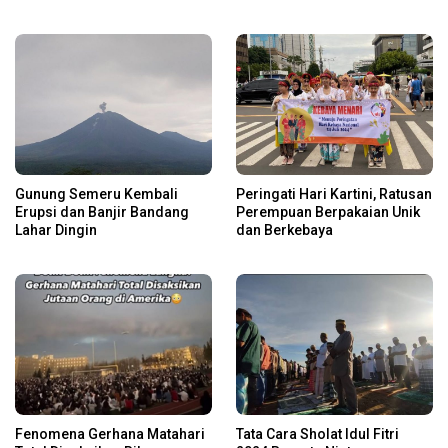
Gunung Semeru Kembali
Peringati Hari Kartini, Ratusan
Erupsi dan Banjir Bandang
Perempuan Berpakaian Unik
Lahar Dingin
dan Berkebaya
Fenomena Gerhana Matahari
Tata Cara Sholat Idul Fitri