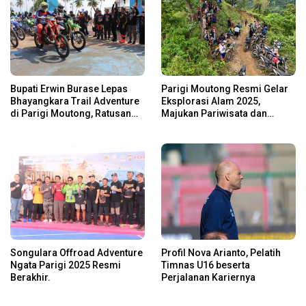
Bupati Erwin Burase Lepas
Parigi Moutong Resmi Gelar
Bhayangkara Trail Adventure
Eksplorasi Alam 2025,
di Parigi Moutong, Ratusan
Majukan Pariwisata dan
Rider Jelajah Alam
Usaha Lokal
Songulara Offroad Adventure
Profil Nova Arianto, Pelatih
Ngata Parigi 2025 Resmi
Timnas U16 beserta
Berakhir.
Perjalanan Kariernya