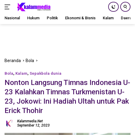
Nasional
Hukum
Politik
Ekonomi & Bisnis
Kalam
Daerah
Langsung
ke
konten
Beranda
Bola
Bola
,
Kalam
,
Sepakbola dunia
Nonton Langsung Timnas Indonesia U-
23 Kalahkan Timnas Turkmenistan U-
23, Jokowi: Ini Hadiah Ultah untuk Pak
Erick Thohir
Kalammedia.net
September 12, 2023