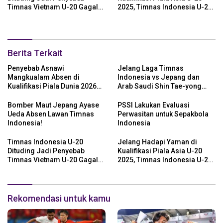
Timnas Vietnam U-20 Gagal
2025, Timnas Indonesia U-20
Lolos Piala Asia U-20 2025
Diingatkan 2 Hal!
Berita Terkait
Penyebab Asnawi
Jelang Laga Timnas
Mangkualam Absen di
Indonesia vs Jepang dan
Kualifikasi Piala Dunia 2026
Arab Saudi Shin Tae-yong
Zona Asia dalam Laga
Panggil 5 Pemain
Timnas Indonesia vs Jepang
Baru,Nomor 1 Bek Bengal!
Bomber Maut Jepang Ayase
PSSI Lakukan Evaluasi
dan Arab Saudi
Ueda Absen Lawan Timnas
Perwasitan untuk Sepakbola
Indonesia!
Indonesia
Timnas Indonesia U-20
Jelang Hadapi Yaman di
Dituding Jadi Penyebab
Kualifikasi Piala Asia U-20
Timnas Vietnam U-20 Gagal
2025, Timnas Indonesia U-20
Lolos Piala Asia U-20 2025
Diingatkan 2 Hal!
Rekomendasi untuk kamu