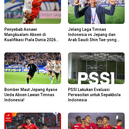
Penyebab Asnawi
Jelang Laga Timnas
Mangkualam Absen di
Indonesia vs Jepang dan
Kualifikasi Piala Dunia 2026
Arab Saudi Shin Tae-yong
Zona Asia dalam Laga
Panggil 5 Pemain
Timnas Indonesia vs Jepang
Baru,Nomor 1 Bek Bengal!
dan Arab Saudi
Bomber Maut Jepang Ayase
PSSI Lakukan Evaluasi
Ueda Absen Lawan Timnas
Perwasitan untuk Sepakbola
Indonesia!
Indonesia