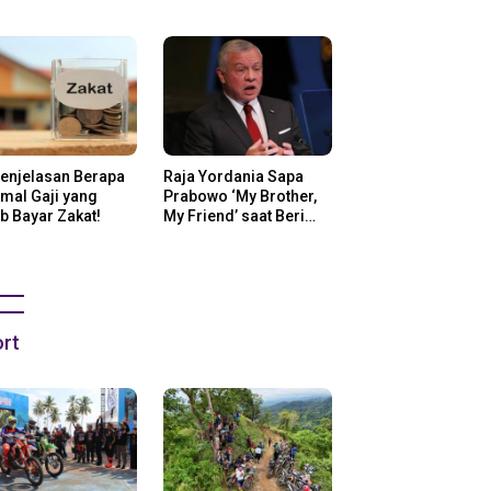
ng Di Amerika
Penjelasan Berapa
Raja Yordania Sapa
mal Gaji yang
Prabowo ‘My Brother,
b Bayar Zakat!
My Friend’ saat Beri
Selamat
rt