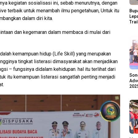
nya kegiatan sosialisasi ini, sebab menurutnya, dengan
ive terbaik untuk menambah ilmu pengetahuan, Untuk itu
Bupa
Lep
angkan dalam diri kita.
Trai
Pari
ntaan dan kegemaran dalam membaca di mulai dari
Ratu
Ala
i adalah kemampuan hidup (Life Skill) yang merupakan
ingginya tingkat listerasi dimasyarakat akan menjadikan
 – fungsinya didalam kehidupan. hal itu terlihat dari
Son
k itu kemampuan listerasi sangatlah penting menjadi
Adve
t.
2025