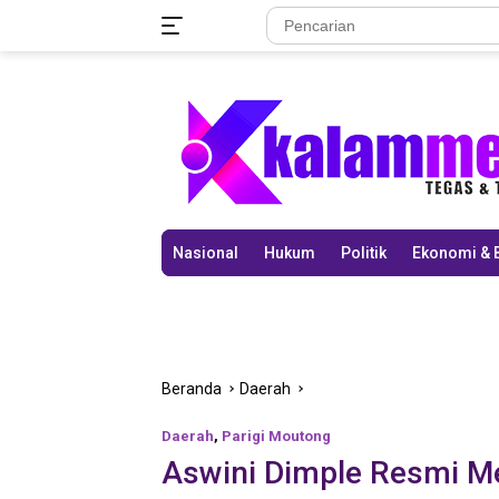
Langsung
ke
konten
Nasional
Hukum
Politik
Ekonomi & 
Beranda
Daerah
Daerah
,
Parigi Moutong
Aswini Dimple Resmi M