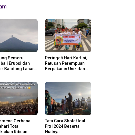
lam
ung Semeru
Peringati Hari Kartini,
ali Erupsi dan
Ratusan Perempuan
ir Bandang Lahar
Berpakaian Unik dan
in
Berkebaya
omena Gerhana
Tata Cara Sholat Idul
hari Total
Fitri 2024 Beserta
ksikan Ribuan
Niatnya