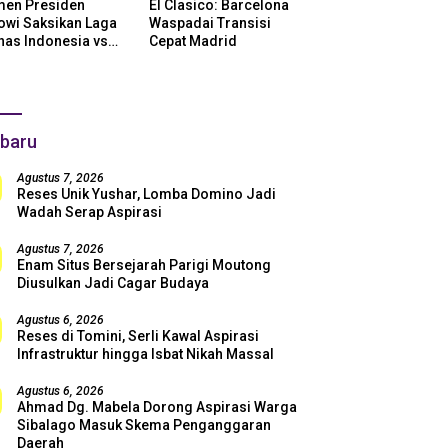
en Presiden
El Clasico: Barcelona
owi Saksikan Laga
Waspadai Transisi
nas Indonesia vs
Cepat Madrid
ntina di SUGBK:
i Dukungan Penuh
uk Skuad Garuda!
baru
Agustus 7, 2026
Reses Unik Yushar, Lomba Domino Jadi
Wadah Serap Aspirasi
Agustus 7, 2026
Enam Situs Bersejarah Parigi Moutong
Diusulkan Jadi Cagar Budaya
Agustus 6, 2026
Reses di Tomini, Serli Kawal Aspirasi
Infrastruktur hingga Isbat Nikah Massal
Agustus 6, 2026
Ahmad Dg. Mabela Dorong Aspirasi Warga
Sibalago Masuk Skema Penganggaran
Daerah