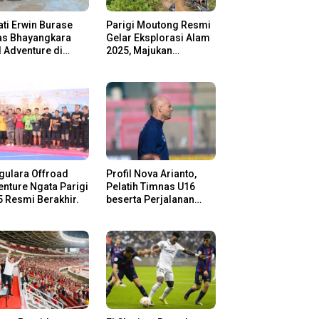
ti Erwin Burase
Parigi Moutong Resmi
as Bhayangkara
Gelar Eksplorasi Alam
l Adventure di
2025, Majukan
gi Moutong,
Pariwisata dan Usaha
san Rider Jelajah
Lokal
m
gulara Offroad
Profil Nova Arianto,
nture Ngata Parigi
Pelatih Timnas U16
 Resmi Berakhir.
beserta Perjalanan
Kariernya