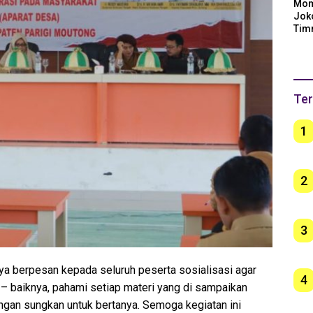
Mom
Jok
Tim
Arge
Ber
unt
Ter
1
2
3
saya berpesan kepada seluruh peserta sosialisasi agar
4
 – baiknya, pahami setiap materi yang di sampaikan
angan sungkan untuk bertanya. Semoga kegiatan ini