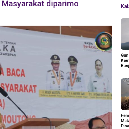
a Masyarakat diparimo
Ka
Gun
Kemb
Banj
Ding
Fen
Mata
Disa