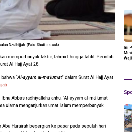
Ora
ulan Dzulhijjah. (Foto: Shutterstock)
Ini 
Mini
kan memperbanyak takbir, tahmid, hingga tahlil. Perintah
Waji
rat Al Hajj Ayat 28.
n bahwa “
Al-ayyam al-ma’lumat
” dalam Surat Al Hajj Ayat
jjah
.
Spo
 Ibnu Abbas radhiyallahu anhu, “Al-ayyam al-ma’lumat
, para ulama menganjurkan umat Islam memperbanyak
 Abu Hurairah bepergian ke pasar pada sepuluh hari