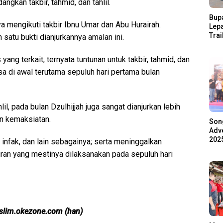
gkan takbir, tahmid, dan tahlil.
Bupa
mengikuti takbir Ibnu Umar dan Abu Hurairah.
Lep
Trai
satu bukti dianjurkannya amalan ini.
Pari
Ratu
ang terkait, ternyata tuntunan untuk takbir, tahmid, dan
Ala
 bisa di awal terutama sepuluh hari pertama bulan
il, pada bulan Dzulhijjah juga sangat dianjurkan lebih
n kemaksiatan.
Son
Adve
2025
infak, dan lain sebagainya; serta meninggalkan
ran yang mestinya dilaksanakan pada sepuluh hari
muslim.okezone.com (han)