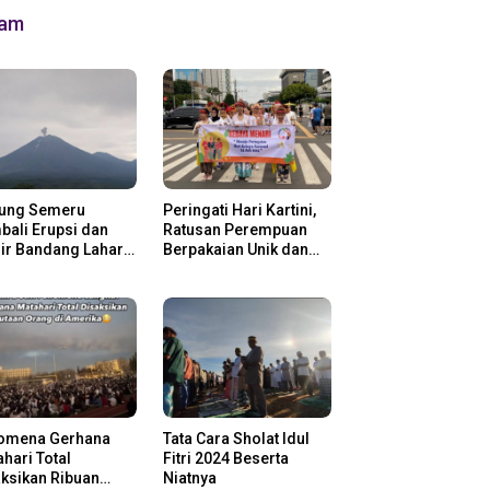
lam
ung Semeru
Peringati Hari Kartini,
ali Erupsi dan
Ratusan Perempuan
ir Bandang Lahar
Berpakaian Unik dan
in
Berkebaya
omena Gerhana
Tata Cara Sholat Idul
hari Total
Fitri 2024 Beserta
ksikan Ribuan
Niatnya