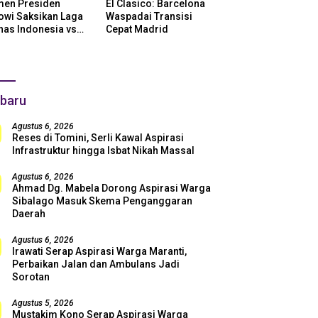
en Presiden
El Clasico: Barcelona
owi Saksikan Laga
Waspadai Transisi
nas Indonesia vs
Cepat Madrid
ntina di SUGBK:
i Dukungan Penuh
uk Skuad Garuda!
baru
Agustus 6, 2026
Reses di Tomini, Serli Kawal Aspirasi
Infrastruktur hingga Isbat Nikah Massal
Agustus 6, 2026
Ahmad Dg. Mabela Dorong Aspirasi Warga
Sibalago Masuk Skema Penganggaran
Daerah
Agustus 6, 2026
Irawati Serap Aspirasi Warga Maranti,
Perbaikan Jalan dan Ambulans Jadi
Sorotan
Agustus 5, 2026
Mustakim Kono Serap Aspirasi Warga