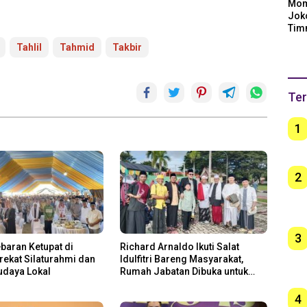
Mom
Jok
Tim
Arge
Tahlil
Tahmid
Takbir
Ber
unt
Ter
1
2
3
ebaran Ketupat di
Richard Arnaldo Ikuti Salat
erekat Silaturahmi dan
Idulfitri Bareng Masyarakat,
udaya Lokal
Rumah Jabatan Dibuka untuk
Open House
4