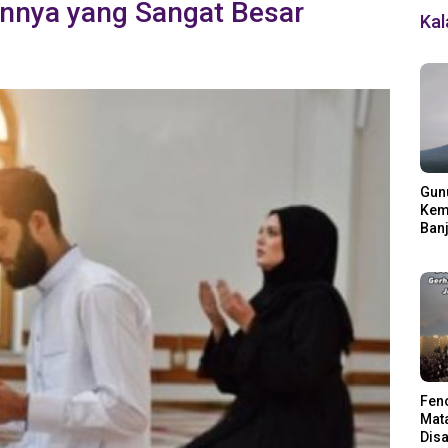
aannya yang Sangat Besar
Ka
Gun
Kemb
Banj
Ding
Fen
Mata
Disa