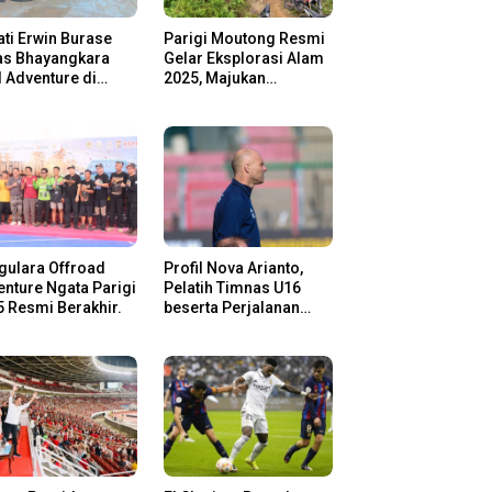
ti Erwin Burase
Parigi Moutong Resmi
as Bhayangkara
Gelar Eksplorasi Alam
l Adventure di
2025, Majukan
gi Moutong,
Pariwisata dan Usaha
san Rider Jelajah
Lokal
m
gulara Offroad
Profil Nova Arianto,
nture Ngata Parigi
Pelatih Timnas U16
 Resmi Berakhir.
beserta Perjalanan
Kariernya