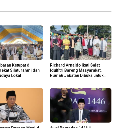
ebaran Ketupat di
Richard Arnaldo Ikuti Salat
erekat Silaturahmi dan
Idulfitri Bareng Masyarakat,
udaya Lokal
Rumah Jabatan Dibuka untuk
Open House
Agama Dorong Masjid
Awal Ramadan 1446 H