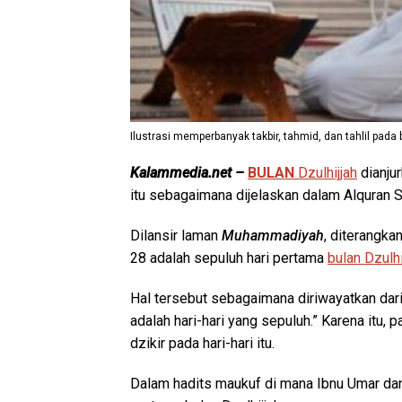
Ilustrasi memperbanyak takbir, tahmid, dan tahlil pada b
Kalammedia.net –
BULAN
Dzulhijjah
dianjur
itu sebagaimana dijelaskan dalam Alquran Su
Dilansir laman
Muhammadiyah
, diterangka
28 adalah sepuluh hari pertama
bulan Dzulhi
Hal tersebut sebagaimana diriwayatkan dari
adalah hari-hari yang sepuluh.” Karena itu
dzikir pada hari-hari itu.
Dalam hadits maukuf di mana Ibnu Umar dan