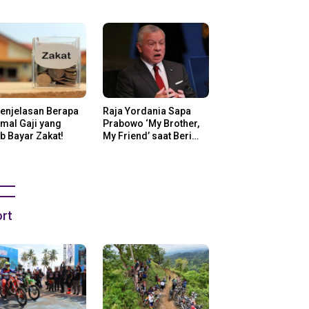
ng Di Amerika
Penjelasan Berapa
Raja Yordania Sapa
mal Gaji yang
Prabowo ‘My Brother,
b Bayar Zakat!
My Friend’ saat Beri
Selamat
rt