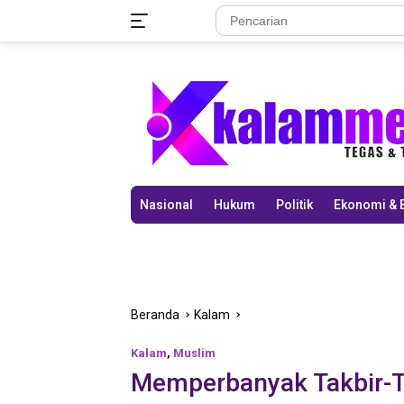
Langsung
ke
konten
Nasional
Hukum
Politik
Ekonomi & 
Beranda
Kalam
Kalam
,
Muslim
Memperbanyak Takbir-Ta