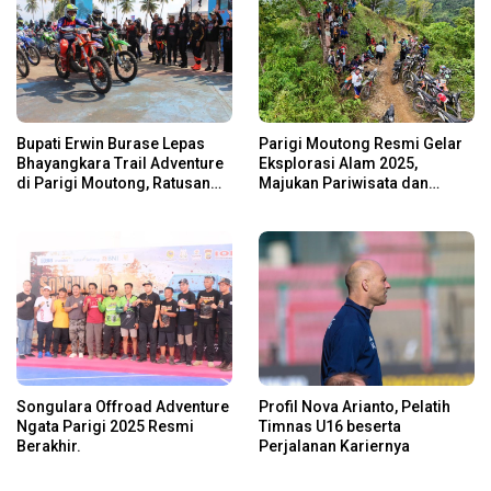
Bupati Erwin Burase Lepas
Parigi Moutong Resmi Gelar
Bhayangkara Trail Adventure
Eksplorasi Alam 2025,
di Parigi Moutong, Ratusan
Majukan Pariwisata dan
Rider Jelajah Alam
Usaha Lokal
Songulara Offroad Adventure
Profil Nova Arianto, Pelatih
Ngata Parigi 2025 Resmi
Timnas U16 beserta
Berakhir.
Perjalanan Kariernya