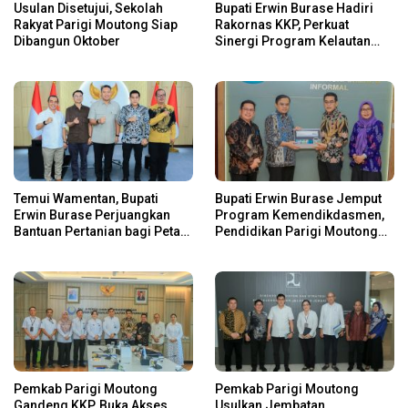
Usulan Disetujui, Sekolah
Bupati Erwin Burase Hadiri
Rakyat Parigi Moutong Siap
Rakornas KKP, Perkuat
Dibangun Oktober
Sinergi Program Kelautan
dan Perikanan
Temui Wamentan, Bupati
Bupati Erwin Burase Jemput
Erwin Burase Perjuangkan
Program Kemendikdasmen,
Bantuan Pertanian bagi Petani
Pendidikan Parigi Moutong
Parigi Moutong
Dapat Dukungan Pusat
Pemkab Parigi Moutong
Pemkab Parigi Moutong
Gandeng KKP, Buka Akses
Usulkan Jembatan