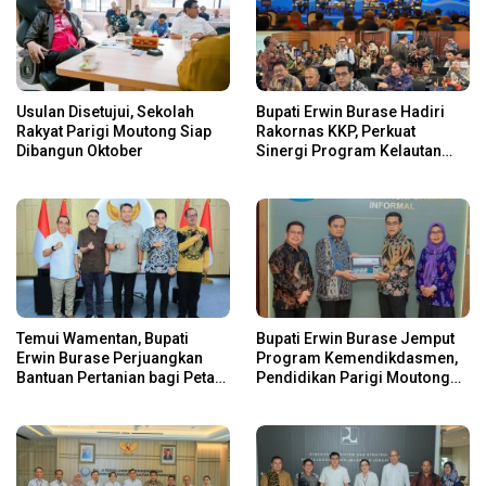
Usulan Disetujui, Sekolah
Bupati Erwin Burase Hadiri
Rakyat Parigi Moutong Siap
Rakornas KKP, Perkuat
Dibangun Oktober
Sinergi Program Kelautan
dan Perikanan
Temui Wamentan, Bupati
Bupati Erwin Burase Jemput
Erwin Burase Perjuangkan
Program Kemendikdasmen,
Bantuan Pertanian bagi Petani
Pendidikan Parigi Moutong
Parigi Moutong
Dapat Dukungan Pusat