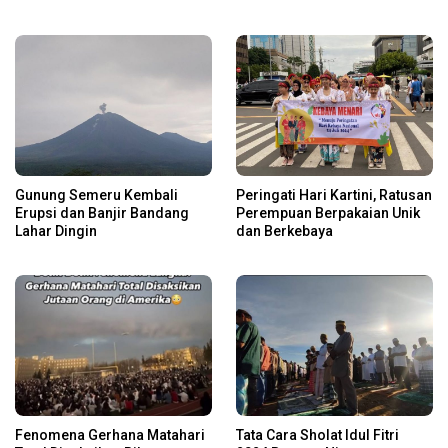
Gunung Semeru Kembali
Peringati Hari Kartini, Ratusan
Erupsi dan Banjir Bandang
Perempuan Berpakaian Unik
Lahar Dingin
dan Berkebaya
Fenomena Gerhana Matahari
Tata Cara Sholat Idul Fitri