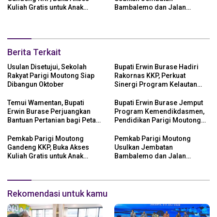
Kuliah Gratis untuk Anak
Bambalemo dan Jalan
Nelayan
Strategis ke Pemerintah Pusat
Berita Terkait
Usulan Disetujui, Sekolah
Bupati Erwin Burase Hadiri
Rakyat Parigi Moutong Siap
Rakornas KKP, Perkuat
Dibangun Oktober
Sinergi Program Kelautan
dan Perikanan
Temui Wamentan, Bupati
Bupati Erwin Burase Jemput
Erwin Burase Perjuangkan
Program Kemendikdasmen,
Bantuan Pertanian bagi Petani
Pendidikan Parigi Moutong
Parigi Moutong
Dapat Dukungan Pusat
Pemkab Parigi Moutong
Pemkab Parigi Moutong
Gandeng KKP, Buka Akses
Usulkan Jembatan
Kuliah Gratis untuk Anak
Bambalemo dan Jalan
Nelayan
Strategis ke Pemerintah Pusat
Rekomendasi untuk kamu