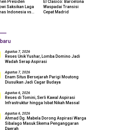
en Presiden
El Clasico: Barcelona
owi Saksikan Laga
Waspadai Transisi
nas Indonesia vs
Cepat Madrid
ntina di SUGBK:
i Dukungan Penuh
uk Skuad Garuda!
baru
Agustus 7, 2026
Reses Unik Yushar, Lomba Domino Jadi
Wadah Serap Aspirasi
Agustus 7, 2026
Enam Situs Bersejarah Parigi Moutong
Diusulkan Jadi Cagar Budaya
Agustus 6, 2026
Reses di Tomini, Serli Kawal Aspirasi
Infrastruktur hingga Isbat Nikah Massal
Agustus 6, 2026
Ahmad Dg. Mabela Dorong Aspirasi Warga
Sibalago Masuk Skema Penganggaran
Daerah