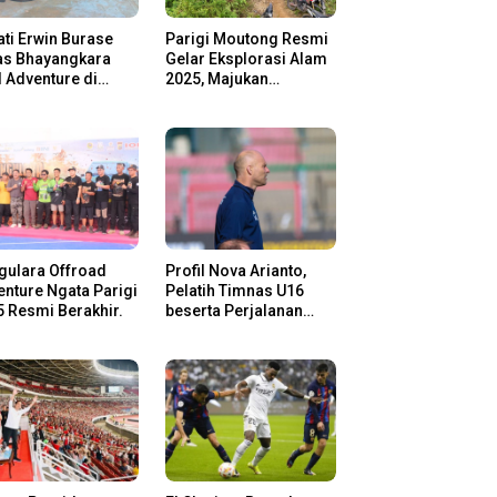
ti Erwin Burase
Parigi Moutong Resmi
as Bhayangkara
Gelar Eksplorasi Alam
l Adventure di
2025, Majukan
gi Moutong,
Pariwisata dan Usaha
san Rider Jelajah
Lokal
m
gulara Offroad
Profil Nova Arianto,
nture Ngata Parigi
Pelatih Timnas U16
 Resmi Berakhir.
beserta Perjalanan
Kariernya