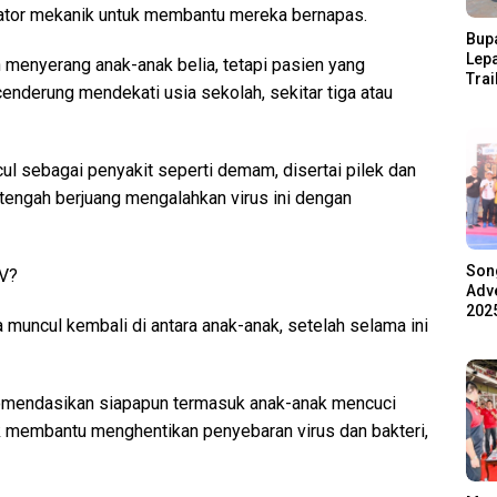
ator mekanik untuk membantu mereka bernapas.
Bupa
Lep
h menyerang anak-anak belia, tetapi pasien yang
Trai
 cenderung mendekati usia sekolah, sekitar tiga atau
Pari
Ratu
Ala
l sebagai penyakit seperti demam, disertai pilek dan
n tengah berjuang mengalahkan virus ini dengan
Son
SV?
Adve
2025
ya muncul kembali di antara anak-anak, setelah selama ini
komendasikan siapapun termasuk anak-anak mencuci
k membantu menghentikan penyebaran virus dan bakteri,