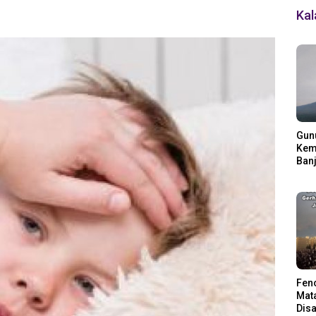
Ka
Gun
Kemb
Banj
Ding
Fen
Mata
Disa