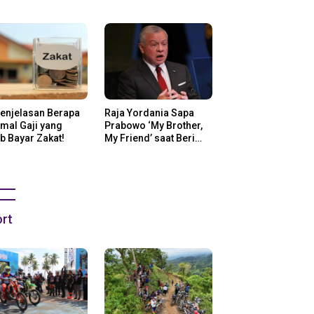
ng Di Amerika
Penjelasan Berapa
Raja Yordania Sapa
mal Gaji yang
Prabowo ‘My Brother,
b Bayar Zakat!
My Friend’ saat Beri
Selamat
rt