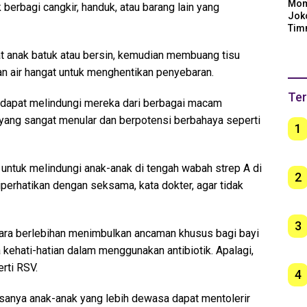
Mom
erbagi cangkir, handuk, atau barang lain yang
Jok
Tim
Arge
Ber
t anak batuk atau bersin, kemudian membuang tisu
unt
n air hangat untuk menghentikan penyebaran.
Ter
ni dapat melindungi mereka dari berbagai macam
 yang sangat menular dan berpotensi berbahaya seperti
1
untuk melindungi anak-anak di tengah wabah strep A di
2
iperhatikan dengan seksama, kata dokter, agar tidak
3
cara berlebihan menimbulkan ancaman khusus bagi bayi
 kehati-hatian dalam menggunakan antibiotik. Apalagi,
rti RSV.
4
bisanya anak-anak yang lebih dewasa dapat mentolerir