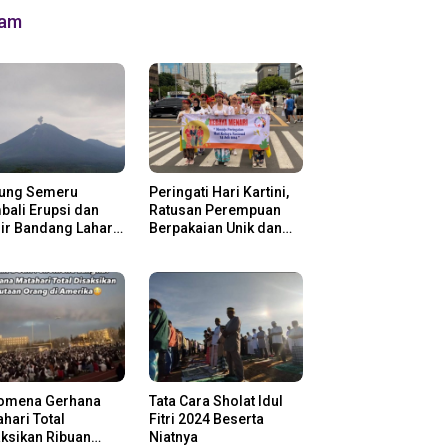
lam
ung Semeru
Peringati Hari Kartini,
ali Erupsi dan
Ratusan Perempuan
ir Bandang Lahar
Berpakaian Unik dan
in
Berkebaya
omena Gerhana
Tata Cara Sholat Idul
hari Total
Fitri 2024 Beserta
ksikan Ribuan
Niatnya