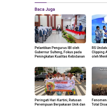
Baca Juga
Pelantikan Pengurus IBI oleh
RS Undata
Gubernur Sulteng, Fokus pada
Clipping 
Peningkatan Kualitas Kebidanan
oleh Menk
Peringati Hari Kartini, Ratusan
Fenomena
Perempuan Berpakaian Unik dan
Total Dis