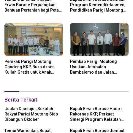
Erwin Burase Perjuangkan
Program Kemendikdasmen,
Bantuan Pertanian bagi Petani
Pendidikan Parigi Moutong
Parigi Moutong
Dapat Dukungan Pusat
Pemkab Parigi Moutong
Pemkab Parigi Moutong
Gandeng KKP, Buka Akses
Usulkan Jembatan
Kuliah Gratis untuk Anak
Bambalemo dan Jalan
Nelayan
Strategis ke Pemerintah Pusat
Berita Terkait
Usulan Disetujui, Sekolah
Bupati Erwin Burase Hadiri
Rakyat Parigi Moutong Siap
Rakornas KKP, Perkuat
Dibangun Oktober
Sinergi Program Kelautan
dan Perikanan
Temui Wamentan, Bupati
Bupati Erwin Burase Jemput