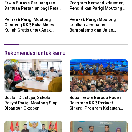
Erwin Burase Perjuangkan
Program Kemendikdasmen,
Bantuan Pertanian bagi Petani
Pendidikan Parigi Moutong
Parigi Moutong
Dapat Dukungan Pusat
Pemkab Parigi Moutong
Pemkab Parigi Moutong
Gandeng KKP, Buka Akses
Usulkan Jembatan
Kuliah Gratis untuk Anak
Bambalemo dan Jalan
Nelayan
Strategis ke Pemerintah Pusat
Rekomendasi untuk kamu
Usulan Disetujui, Sekolah
Bupati Erwin Burase Hadiri
Rakyat Parigi Moutong Siap
Rakornas KKP, Perkuat
Dibangun Oktober
Sinergi Program Kelautan
dan Perikanan