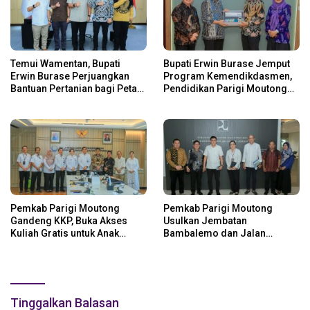
Temui Wamentan, Bupati
Bupati Erwin Burase Jemput
Erwin Burase Perjuangkan
Program Kemendikdasmen,
Bantuan Pertanian bagi Petani
Pendidikan Parigi Moutong
Parigi Moutong
Dapat Dukungan Pusat
Pemkab Parigi Moutong
Pemkab Parigi Moutong
Gandeng KKP, Buka Akses
Usulkan Jembatan
Kuliah Gratis untuk Anak
Bambalemo dan Jalan
Nelayan
Strategis ke Pemerintah Pusat
Tinggalkan Balasan