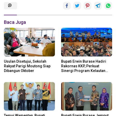
Baca Juga
Usulan Disetujui, Sekolah
Bupati Erwin Burase Hadiri
Rakyat Parigi Moutong Siap
Rakornas KKP, Perkuat
Dibangun Oktober
Sinergi Program Kelautan
dan Perikanan
Temui Wamentan, Bupati
Bupati Erwin Burase Jemput