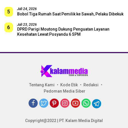
Juli 24, 2026
5
Bobol Tiga Rumah Saat Pemilik ke Sawah, Pelaku Dibekuk
Juli 23, 2026
6
DPRD Parigi Moutong Dukung Penguatan Layanan
Kesehatan Lewat Posyandu 6 SPM
Tentang Kami
Kode Etik
Redaksi
Pedoman Media Siber
Copyright@2022 | PT. Kalam Media Digital