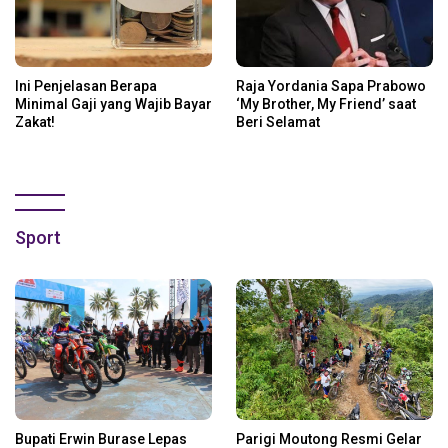
Ini Penjelasan Berapa
Raja Yordania Sapa Prabowo
Minimal Gaji yang Wajib Bayar
‘My Brother, My Friend’ saat
Zakat!
Beri Selamat
Sport
Bupati Erwin Burase Lepas
Parigi Moutong Resmi Gelar