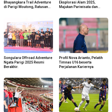
Bhayangkara Trail Adventure
Eksplorasi Alam 2025,
di Parigi Moutong, Ratusan
Majukan Pariwisata dan
Rider Jelajah Alam
Usaha Lokal
Songulara Offroad Adventure
Profil Nova Arianto, Pelatih
Ngata Parigi 2025 Resmi
Timnas U16 beserta
Berakhir.
Perjalanan Kariernya