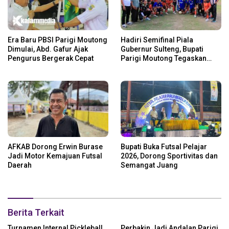
Era Baru PBSI Parigi Moutong
Hadiri Semifinal Piala
Dimulai, Abd. Gafur Ajak
Gubernur Sulteng, Bupati
Pengurus Bergerak Cepat
Parigi Moutong Tegaskan
Dukungan untuk Tim Daerah
AFKAB Dorong Erwin Burase
Bupati Buka Futsal Pelajar
Jadi Motor Kemajuan Futsal
2026, Dorong Sportivitas dan
Daerah
Semangat Juang
Berita Terkait
Turnamen Internal Pickleball
Perbakin Jadi Andalan Parigi