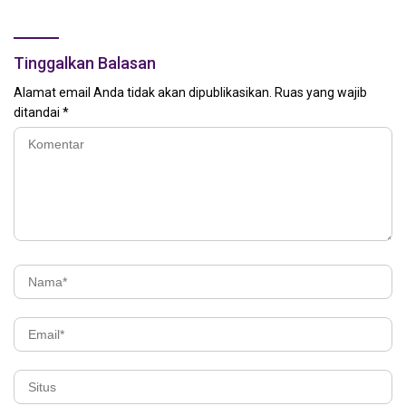
Tinggalkan Balasan
Alamat email Anda tidak akan dipublikasikan.
Ruas yang wajib
ditandai
*