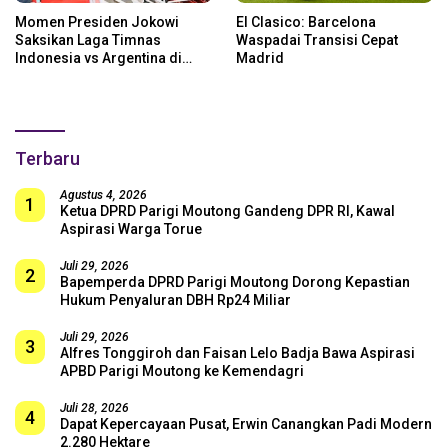
Momen Presiden Jokowi
El Clasico: Barcelona
Saksikan Laga Timnas
Waspadai Transisi Cepat
Indonesia vs Argentina di
Madrid
SUGBK: Beri Dukungan Penuh
untuk Skuad Garuda!
Terbaru
Agustus 4, 2026
1
Ketua DPRD Parigi Moutong Gandeng DPR RI, Kawal
Aspirasi Warga Torue
Juli 29, 2026
2
Bapemperda DPRD Parigi Moutong Dorong Kepastian
Hukum Penyaluran DBH Rp24 Miliar
Juli 29, 2026
3
Alfres Tonggiroh dan Faisan Lelo Badja Bawa Aspirasi
APBD Parigi Moutong ke Kemendagri
Juli 28, 2026
4
Dapat Kepercayaan Pusat, Erwin Canangkan Padi Modern
2.280 Hektare