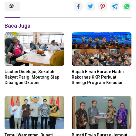
Baca Juga
Usulan Disetujui, Sekolah
Bupati Erwin Burase Hadiri
Rakyat Parigi Moutong Siap
Rakornas KKP, Perkuat
Dibangun Oktober
Sinergi Program Kelautan
dan Perikanan
Temui Wamentan, Bupati
Bupati Erwin Burase Jemput