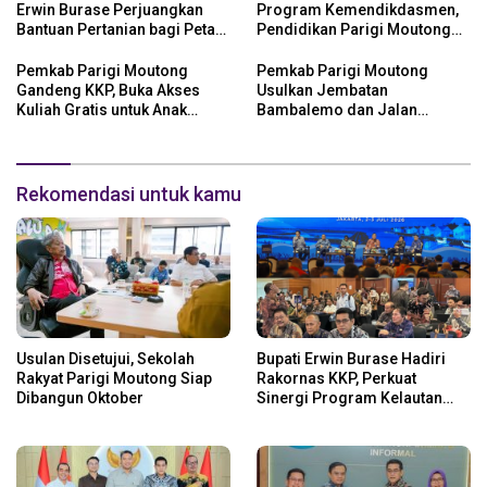
Erwin Burase Perjuangkan
Program Kemendikdasmen,
Bantuan Pertanian bagi Petani
Pendidikan Parigi Moutong
Parigi Moutong
Dapat Dukungan Pusat
Pemkab Parigi Moutong
Pemkab Parigi Moutong
Gandeng KKP, Buka Akses
Usulkan Jembatan
Kuliah Gratis untuk Anak
Bambalemo dan Jalan
Nelayan
Strategis ke Pemerintah Pusat
Rekomendasi untuk kamu
Usulan Disetujui, Sekolah
Bupati Erwin Burase Hadiri
Rakyat Parigi Moutong Siap
Rakornas KKP, Perkuat
Dibangun Oktober
Sinergi Program Kelautan
dan Perikanan