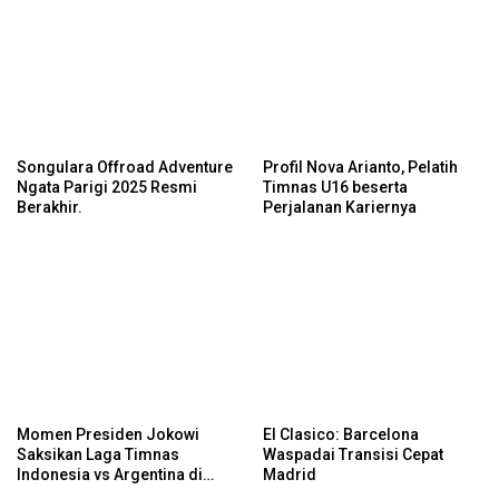
Songulara Offroad Adventure
Profil Nova Arianto, Pelatih
Ngata Parigi 2025 Resmi
Timnas U16 beserta
Berakhir.
Perjalanan Kariernya
Momen Presiden Jokowi
El Clasico: Barcelona
Saksikan Laga Timnas
Waspadai Transisi Cepat
Indonesia vs Argentina di
Madrid
SUGBK: Beri Dukungan Penuh