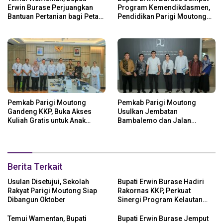
Erwin Burase Perjuangkan
Program Kemendikdasmen,
Bantuan Pertanian bagi Petani
Pendidikan Parigi Moutong
Parigi Moutong
Dapat Dukungan Pusat
Pemkab Parigi Moutong
Pemkab Parigi Moutong
Gandeng KKP, Buka Akses
Usulkan Jembatan
Kuliah Gratis untuk Anak
Bambalemo dan Jalan
Nelayan
Strategis ke Pemerintah Pusat
Berita Terkait
Usulan Disetujui, Sekolah
Bupati Erwin Burase Hadiri
Rakyat Parigi Moutong Siap
Rakornas KKP, Perkuat
Dibangun Oktober
Sinergi Program Kelautan
dan Perikanan
Temui Wamentan, Bupati
Bupati Erwin Burase Jemput