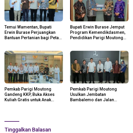
Temui Wamentan, Bupati
Bupati Erwin Burase Jemput
Erwin Burase Perjuangkan
Program Kemendikdasmen,
Bantuan Pertanian bagi Petani
Pendidikan Parigi Moutong
Parigi Moutong
Dapat Dukungan Pusat
Pemkab Parigi Moutong
Pemkab Parigi Moutong
Gandeng KKP, Buka Akses
Usulkan Jembatan
Kuliah Gratis untuk Anak
Bambalemo dan Jalan
Nelayan
Strategis ke Pemerintah Pusat
Tinggalkan Balasan