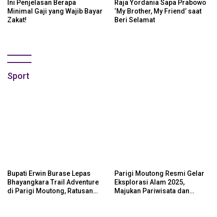
Ini Penjelasan Berapa
Raja Yordania Sapa Prabowo
Minimal Gaji yang Wajib Bayar
‘My Brother, My Friend’ saat
Zakat!
Beri Selamat
Sport
Bupati Erwin Burase Lepas
Parigi Moutong Resmi Gelar
Bhayangkara Trail Adventure
Eksplorasi Alam 2025,
di Parigi Moutong, Ratusan
Majukan Pariwisata dan
Rider Jelajah Alam
Usaha Lokal