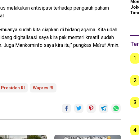
Mom
Jok
us melakukan antisipasi terhadap pengaruh paham
Tim
al.
Arge
Ber
Semuanya sudah kita siapkan di bidang agama. Kita udah
unt
dang digitalisasi saya kira pak menteri kreatif sudah
Ter
 Juga Menkominfo saya kira itu,” pungkas Ma’ruf Amin.
1
2
 Presiden RI
Wapres RI
3
4