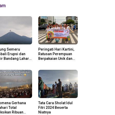
lam
ung Semeru
Peringati Hari Kartini,
ali Erupsi dan
Ratusan Perempuan
ir Bandang Lahar
Berpakaian Unik dan
in
Berkebaya
omena Gerhana
Tata Cara Sholat Idul
hari Total
Fitri 2024 Beserta
ksikan Ribuan
Niatnya