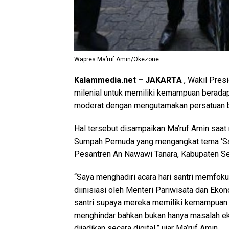
Wapres Ma’ruf Amin/Okezone
Kalammedia.net – JAKARTA
, Wakil Pres
milenial untuk memiliki kemampuan beradap
moderat dengan mengutamakan persatuan 
Hal tersebut disampaikan Ma’ruf Amin saat 
Sumpah Pemuda yang mengangkat tema ‘Sant
Pesantren An Nawawi Tanara, Kabupaten Ser
“Saya menghadiri acara hari santri memfoku
diinisiasi oleh Menteri Pariwisata dan Ekon
santri supaya mereka memiliki kemampuan d
menghindar bahkan bukan hanya masalah eko
dijadikan secara digital,” ujar Ma’ruf Amin.