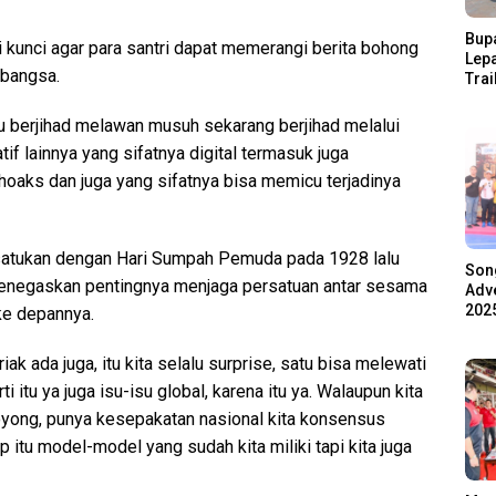
Bupa
i kunci agar para santri dapat memerangi berita bohong
Lep
 bangsa.
Trai
Pari
Ratu
lu berjihad melawan musuh sekarang berjihad melalui
Ala
if lainnya yang sifatnya digital termasuk juga
hoaks dan juga yang sifatnya bisa memicu terjadinya
atukan dengan Hari Sumpah Pemuda pada 1928 lalu
Son
enegaskan pentingnya menjaga persatuan antar sesama
Adve
2025
ke depannya.
k ada juga, itu kita selalu surprise, satu bisa melewati
 itu ya juga isu-isu global, karena itu ya. Walaupun kita
oyong, punya kesepakatan nasional kita konsensus
p itu model-model yang sudah kita miliki tapi kita juga