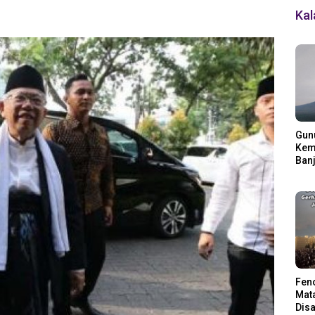
Ka
Gun
Kemb
Banj
Ding
Fen
Mata
Disa