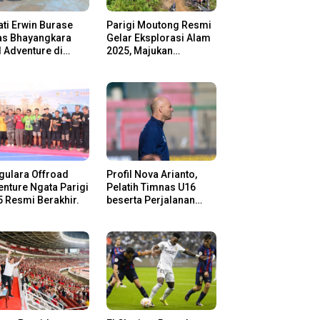
ti Erwin Burase
Parigi Moutong Resmi
as Bhayangkara
Gelar Eksplorasi Alam
l Adventure di
2025, Majukan
gi Moutong,
Pariwisata dan Usaha
san Rider Jelajah
Lokal
m
gulara Offroad
Profil Nova Arianto,
nture Ngata Parigi
Pelatih Timnas U16
 Resmi Berakhir.
beserta Perjalanan
Kariernya