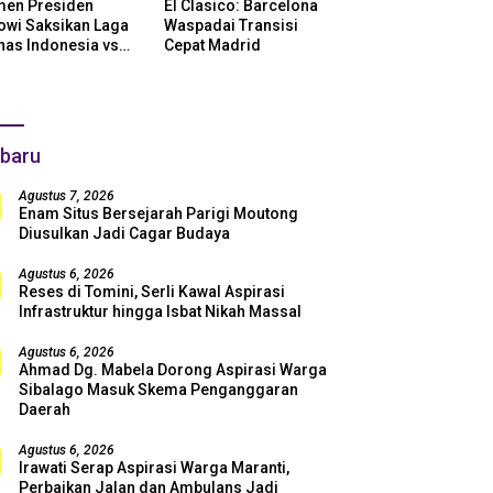
en Presiden
El Clasico: Barcelona
owi Saksikan Laga
Waspadai Transisi
nas Indonesia vs
Cepat Madrid
ntina di SUGBK:
i Dukungan Penuh
uk Skuad Garuda!
baru
Agustus 7, 2026
Enam Situs Bersejarah Parigi Moutong
Diusulkan Jadi Cagar Budaya
Agustus 6, 2026
Reses di Tomini, Serli Kawal Aspirasi
Infrastruktur hingga Isbat Nikah Massal
Agustus 6, 2026
Ahmad Dg. Mabela Dorong Aspirasi Warga
Sibalago Masuk Skema Penganggaran
Daerah
Agustus 6, 2026
Irawati Serap Aspirasi Warga Maranti,
Perbaikan Jalan dan Ambulans Jadi