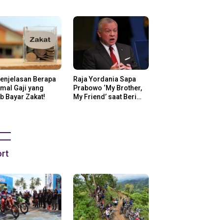
ng Di Amerika
Penjelasan Berapa
Raja Yordania Sapa
mal Gaji yang
Prabowo ‘My Brother,
b Bayar Zakat!
My Friend’ saat Beri
Selamat
rt