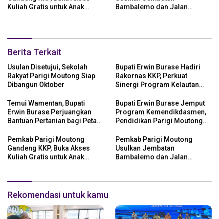
Kuliah Gratis untuk Anak
Bambalemo dan Jalan
Nelayan
Strategis ke Pemerintah Pusat
Berita Terkait
Usulan Disetujui, Sekolah
Bupati Erwin Burase Hadiri
Rakyat Parigi Moutong Siap
Rakornas KKP, Perkuat
Dibangun Oktober
Sinergi Program Kelautan
dan Perikanan
Temui Wamentan, Bupati
Bupati Erwin Burase Jemput
Erwin Burase Perjuangkan
Program Kemendikdasmen,
Bantuan Pertanian bagi Petani
Pendidikan Parigi Moutong
Parigi Moutong
Dapat Dukungan Pusat
Pemkab Parigi Moutong
Pemkab Parigi Moutong
Gandeng KKP, Buka Akses
Usulkan Jembatan
Kuliah Gratis untuk Anak
Bambalemo dan Jalan
Nelayan
Strategis ke Pemerintah Pusat
Rekomendasi untuk kamu