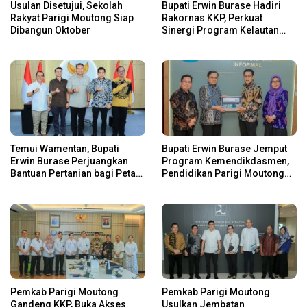
Usulan Disetujui, Sekolah
Bupati Erwin Burase Hadiri
Rakyat Parigi Moutong Siap
Rakornas KKP, Perkuat
Dibangun Oktober
Sinergi Program Kelautan
dan Perikanan
Temui Wamentan, Bupati
Bupati Erwin Burase Jemput
Erwin Burase Perjuangkan
Program Kemendikdasmen,
Bantuan Pertanian bagi Petani
Pendidikan Parigi Moutong
Parigi Moutong
Dapat Dukungan Pusat
Pemkab Parigi Moutong
Pemkab Parigi Moutong
Gandeng KKP, Buka Akses
Usulkan Jembatan