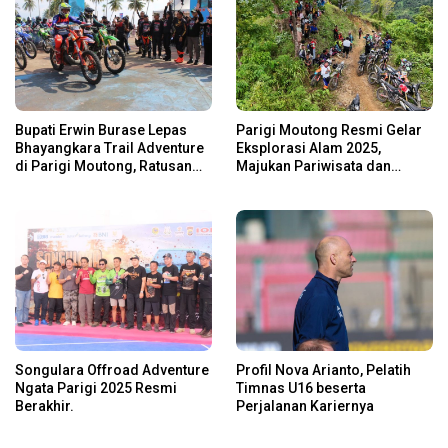
Bupati Erwin Burase Lepas
Parigi Moutong Resmi Gelar
Bhayangkara Trail Adventure
Eksplorasi Alam 2025,
di Parigi Moutong, Ratusan
Majukan Pariwisata dan
Rider Jelajah Alam
Usaha Lokal
Songulara Offroad Adventure
Profil Nova Arianto, Pelatih
Ngata Parigi 2025 Resmi
Timnas U16 beserta
Berakhir.
Perjalanan Kariernya