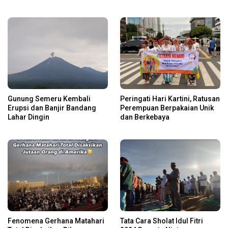
Gunung Semeru Kembali
Peringati Hari Kartini, Ratusan
Erupsi dan Banjir Bandang
Perempuan Berpakaian Unik
Lahar Dingin
dan Berkebaya
Fenomena Gerhana Matahari
Tata Cara Sholat Idul Fitri