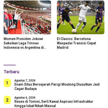
Momen Presiden Jokowi
El Clasico: Barcelona
Saksikan Laga Timnas
Waspadai Transisi Cepat
Indonesia vs Argentina di
Madrid
SUGBK: Beri Dukungan Penuh
untuk Skuad Garuda!
Terbaru
Agustus 7, 2026
1
Enam Situs Bersejarah Parigi Moutong Diusulkan Jadi
Cagar Budaya
Agustus 6, 2026
2
Reses di Tomini, Serli Kawal Aspirasi Infrastruktur
hingga Isbat Nikah Massal