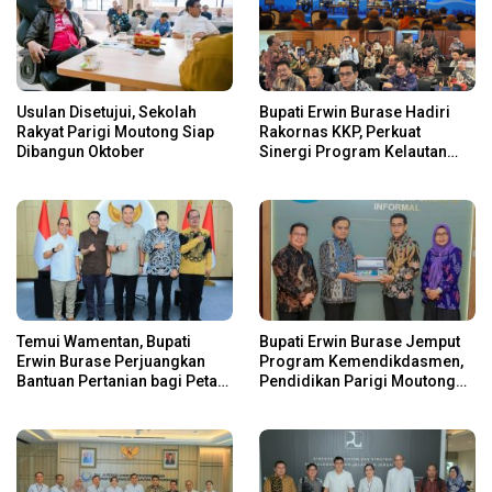
Usulan Disetujui, Sekolah
Bupati Erwin Burase Hadiri
Rakyat Parigi Moutong Siap
Rakornas KKP, Perkuat
Dibangun Oktober
Sinergi Program Kelautan
dan Perikanan
Temui Wamentan, Bupati
Bupati Erwin Burase Jemput
Erwin Burase Perjuangkan
Program Kemendikdasmen,
Bantuan Pertanian bagi Petani
Pendidikan Parigi Moutong
Parigi Moutong
Dapat Dukungan Pusat