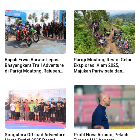
Bupati Erwin Burase Lepas
Parigi Moutong Resmi Gelar
Bhayangkara Trail Adventure
Eksplorasi Alam 2025,
di Parigi Moutong, Ratusan
Majukan Pariwisata dan
Rider Jelajah Alam
Usaha Lokal
Songulara Offroad Adventure
Profil Nova Arianto, Pelatih