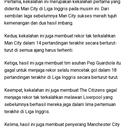
Pertama, kekalahan ini merupakan kekalahan pertama yang
diderita Man City di Liga Inggris pada musim ini. Dari
sembilan laga sebelumnya Man City sukses meraih tujuh
kemenangan dan dua hasil imbang.
Kedua, kekalahan ini juga membuat rekor tak terkalahkan
Man City dalam 14 pertandingan terakhir secara berturut-
turut di semua ajang harus terhenti.
Ketiga, hasil ini juga membuat tim asuhan Pep Guardiola itu
gagal untuk menjaga rekor selalu mencetak gol dalam 18
pertandingan terakhir di Liga Inggris secara berturut-turut.
Keempat, kekalahan ini juga membuat The Citizens gagal
menjaga rekor tak terkalahkan melawan Liverpool yang
sebelumnya berhasil mereka jaga dalam lima pertemuan
terakhir di Liga Inggris.
Kelima, hasil ini juga membuat penyerang Manchester City