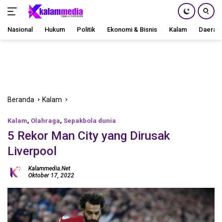
Nasional
Hukum
Politik
Ekonomi & Bisnis
Kalam
Daerah
Langsung
ke
konten
Beranda
Kalam
Kalam
,
Olahraga
,
Sepakbola dunia
5 Rekor Man City yang Dirusak
Liverpool
Kalammedia.net
Oktober 17, 2022