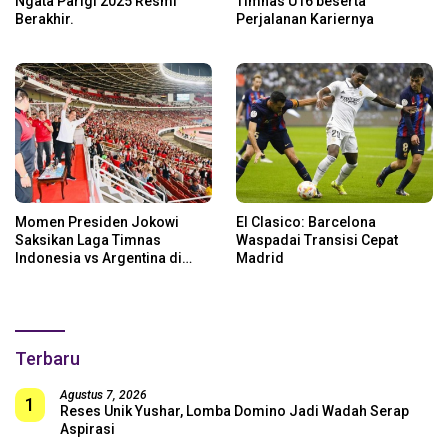
Ngata Parigi 2025 Resmi
Timnas U16 beserta
Berakhir.
Perjalanan Kariernya
Momen Presiden Jokowi
El Clasico: Barcelona
Saksikan Laga Timnas
Waspadai Transisi Cepat
Indonesia vs Argentina di
Madrid
SUGBK: Beri Dukungan Penuh
untuk Skuad Garuda!
Terbaru
Agustus 7, 2026
1
Reses Unik Yushar, Lomba Domino Jadi Wadah Serap
Aspirasi