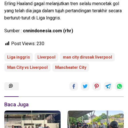
Erling Haaland gagal melanjutkan tren selalu mencetak gol
yang telah dia jaga dalam tujuh pertandingan terakhir secara
berturut-turut di Liga Inggris.
Sumber :
cnnindonesia.com (rhr)
Post Views:
230
Liga inggris
Liverpool
man city dirusak liverpool
Man City vs Liverpool
Mancheater City
Baca Juga