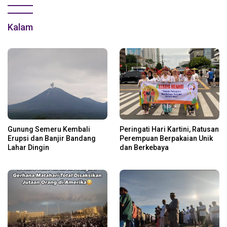
Kalam
Gunung Semeru Kembali
Peringati Hari Kartini, Ratusan
Erupsi dan Banjir Bandang
Perempuan Berpakaian Unik
Lahar Dingin
dan Berkebaya