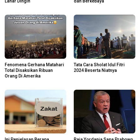
Lahar Dingin
dan Berkebaya
Fenomena Gerhana Matahari
Tata Cara Sholat Idul Fitri
Total Disaksikan Ribuan
2024 Beserta Niatnya
Orang Di Amerika
Ini Penjelasan Berapa
Raja Yordania Sapa Prabowo