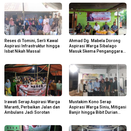
Reses di Tomini, Serli Kawal
Ahmad Dg. Mabela Dorong
Aspirasi Infrastruktur hingga
Aspirasi Warga Sibalago
Isbat Nikah Massal
Masuk Skema Penganggaran
Daerah
Irawati Serap Aspirasi Warga
Mustakim Kono Serap
Maranti, Perbaikan Jalan dan
Aspirasi Warga Siniu, Mitigasi
Ambulans Jadi Sorotan
Banjir hingga Bibit Durian
Jadi Prioritas