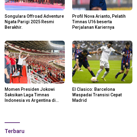
Songulara Offroad Adventure
Profil Nova Arianto, Pelatih
Ngata Parigi 2025 Resmi
Timnas U16 beserta
Berakhir.
Perjalanan Kariernya
Momen Presiden Jokowi
El Clasico: Barcelona
Saksikan Laga Timnas
Waspadai Transisi Cepat
Indonesia vs Argentina di
Madrid
SUGBK: Beri Dukungan Penuh
untuk Skuad Garuda!
Terbaru