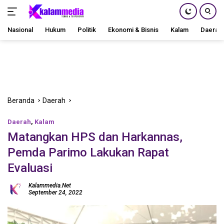
Nasional
Hukum
Politik
Ekonomi & Bisnis
Kalam
Daerah
Langsung
ke
konten
Beranda
Daerah
Daerah
,
Kalam
Matangkan HPS dan Harkannas,
Pemda Parimo Lakukan Rapat
Evaluasi
Kalammedia.net
September 24, 2022