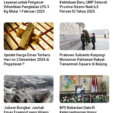
Layanan untuk Pengecer
Ketentuan Baru, UMP Seluruh
Dihentikan Pangkalan LPG 3
Provinsi Resmi Naik 6,5
Kg Mulai 1 Februari 2025
Persen Di Tahun 2025
Update Harga Emas Terbaru
Prabowo Subianto Kunjungi
Hari ini 2 Desember 2024 di
Monumen Pahlawan Rakyat
Pegadaian !!
Tiananmen Square di Beijing
Jokowi Bongkar Jumlah
BPS Beberkan Data RI
Emas Freeport yang Hilang
Ketergantungan Impor