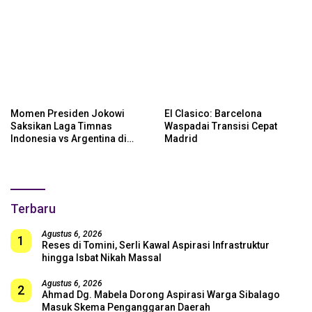
Momen Presiden Jokowi
El Clasico: Barcelona
Saksikan Laga Timnas
Waspadai Transisi Cepat
Indonesia vs Argentina di
Madrid
SUGBK: Beri Dukungan Penuh
untuk Skuad Garuda!
Terbaru
Agustus 6, 2026
1
Reses di Tomini, Serli Kawal Aspirasi Infrastruktur
hingga Isbat Nikah Massal
Agustus 6, 2026
2
Ahmad Dg. Mabela Dorong Aspirasi Warga Sibalago
Masuk Skema Penganggaran Daerah