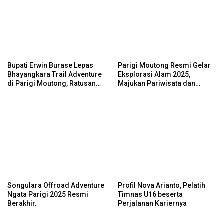
Bupati Erwin Burase Lepas
Parigi Moutong Resmi Gelar
Bhayangkara Trail Adventure
Eksplorasi Alam 2025,
di Parigi Moutong, Ratusan
Majukan Pariwisata dan
Rider Jelajah Alam
Usaha Lokal
Songulara Offroad Adventure
Profil Nova Arianto, Pelatih
Ngata Parigi 2025 Resmi
Timnas U16 beserta
Berakhir.
Perjalanan Kariernya